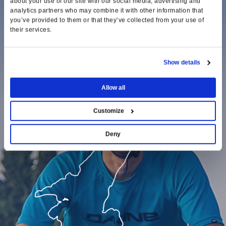
about your use of our site with our social media, advertising and
VALEGGIO SUL MINCIO
analytics partners who may combine it with other information that
you’ve provided to them or that they’ve collected from your use of
their services.
Show details
Allow all
Customize
Deny