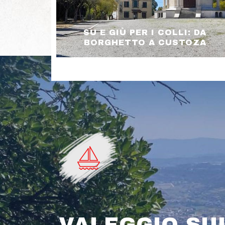
SU E GIÙ PER I COLLI: DA
BORGHETTO A CUSTOZA
VALEGGIO SU