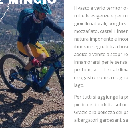
Il vasto e vario territorio 
tutte le esigenze e per tut
gioielli naturali, borghi
mozzafiato, castelli, inse
natura imponente e incont
itinerari segnati tra i bos
addice e venite a scoprire
innamorarsi per le sensaz
profumi, ai colori, al clim
enogastronomica e agli af
lago.
Per tutti si aggiunge la p
piedi o in bicicletta sul 
Grazie alla bellezza del p
albergatori gardesani, s