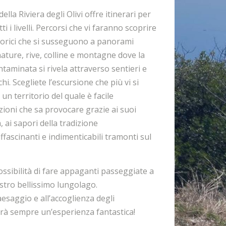
della Riviera degli Olivi offre itinerari per
ti i livelli. Percorsi che vi faranno scoprire
 storici che si susseguono a panorami
nature, rive, colline e montagne dove la
aminata si rivela attraverso sentieri e
chi. Scegliete l’escursione che più vi si
 un territorio del quale è facile
ioni che sa provocare grazie ai suoi
a, ai sapori della tradizione
fascinanti e indimenticabili tramonti sul
ossibilità di fare appaganti passeggiate a
nostro bellissimo lungolago.
aesaggio e all’accoglienza degli
arà sempre un’esperienza fantastica!